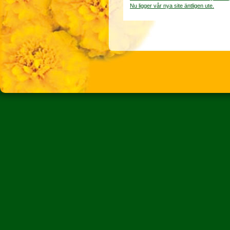
Nu ligger vår nya site äntligen ute.