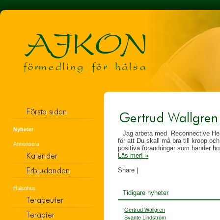
Nyheter
Jag arbeta med
Reconnective Hea
för att Du skall må bra till kropp och
Annonsera
positiva förändringar som händer hos
Läs mer! »
Share
|
Hälsohus
Tidigare nyheter
Gertrud Wallgren
Svante Lindström