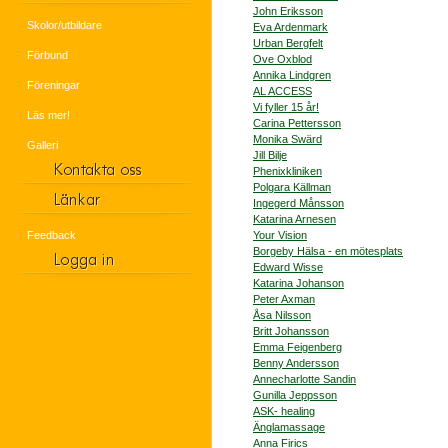
John Eriksson
Skolor/utbildare
Eva Ardenmark
Urban Bergfelt
Förbund
Ove Oxblod
Annika Lindgren
Föreningar
AL ACCESS
Vi fyller 15 år!
Läs mer!
Carina Pettersson
Monika Swärd
Galleri
Jill Bilje
Phenixkliniken
Polgara Källman
Ingegerd Månsson
Katarina Arnesen
Feedback
Your Vision
Borgeby Hälsa - en mötesplats
Edward Wisse
Katarina Johanson
Peter Axman
Åsa Nilsson
Britt Johansson
Emma Feigenberg
Benny Andersson
Annecharlotte Sandin
Gunilla Jeppsson
ASK- healing
Änglamassage
Anna Firics