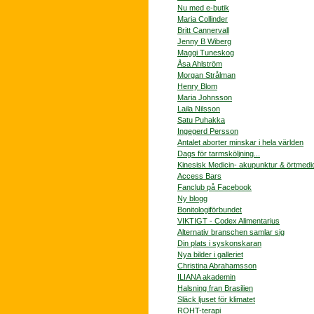
Nu med e-butik
Maria Collinder
Britt Cannervall
Jenny B Wiberg
Maggi Tuneskog
Åsa Ahlström
Morgan Strålman
Henry Blom
Maria Johnsson
Laila Nilsson
Satu Puhakka
Ingegerd Persson
Antalet aborter minskar i hela världen
Dags för tarmsköljning...
Kinesisk Medicin- akupunktur & örtmedi
Access Bars
Fanclub på Facebook
Ny blogg
Bonitologiförbundet
VIKTIGT - Codex Alimentarius
Alternativ branschen samlar sig
Din plats i syskonskaran
Nya bilder i galleriet
Christina Abrahamsson
ILIANA akademin
Halsning fran Brasilien
Släck ljuset för klimatet
ROHT-terapi