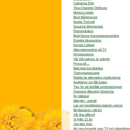
Catharina Ehlo
Ylva-Charlotte Olofsson
Monica Lindén
Berit Mårtensson
Anette Thornell
Susanne Bönnemark
Phenixkliniken
BodySense Kunskapsutveckling
Estetisk Akupunktur
Kerstin Löfdahl
Alternativmedicin på TV
Ho'oponopono
Vår info-adress är stängd,
Prova på ...
Mail med bra länktips
Thaiyogamassage
Rädda de alternativa medicinerna
Kedjebrev om Bill Gates
Tips för att behålla semesterlugnet
Oneness Blessing /Deeksha
Ny bildekal
Allergifri - enkelt!
Läs om hemligheten bakom cancer
Bli Mästaren i ditt liv!
Vår fina affisch!
Vi fyller 12 år!
Jag blev frisk
Att vara levande utan TV och dagstidnin