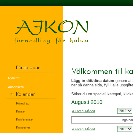
Nyheter
Lägg in ditt/dina datum
genom att 
ner på denna sida, fyll i alla uppgif
Annonsera
Söker du en speciell kategori, klicka
Augusti 2010
Föredrag
« Föreg. Månad
Kurser
Konferenser
Inga hän
Konserter
« Föreg. Månad