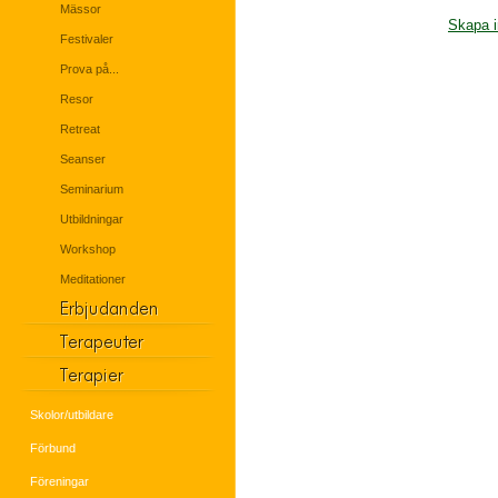
Mässor
Skapa i
Festivaler
Prova på...
Resor
Retreat
Seanser
Seminarium
Utbildningar
Workshop
Meditationer
Skolor/utbildare
Förbund
Föreningar