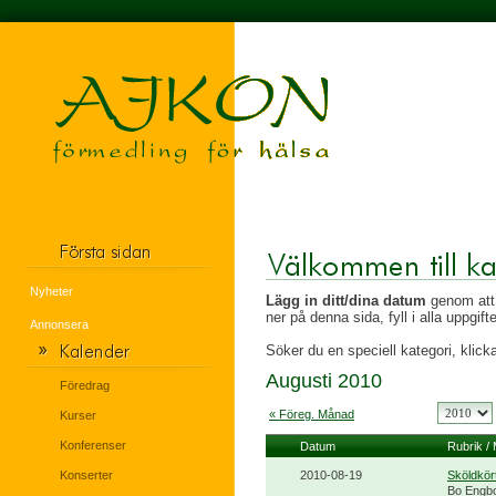
Nyheter
Lägg in ditt/dina datum
genom att 
ner på denna sida, fyll i alla uppgif
Annonsera
Söker du en speciell kategori, klicka
Augusti 2010
Föredrag
« Föreg. Månad
Kurser
Konferenser
Datum
Rubrik /
Konserter
2010-08-19
Sköldkör
Bo Engb