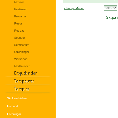
Mässor
« Föreg. Månad
Festivaler
Prova på...
Skapa i
Resor
Retreat
Seanser
Seminarium
Utbildningar
Workshop
Meditationer
Skolor/utbildare
Förbund
Föreningar