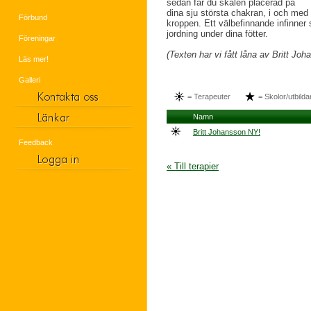
sedan får du skålen placerad på
dina sju största chakran, i och med
Förbund
kroppen. Ett välbefinnande infinner
jordning under dina fötter.
Föreningar
(Texten har vi fått låna av Britt Joh
Läs mer!
Galleri
= Terapeuter
= Skolor/utbilda
Namn
Britt Johansson NY!
Feedback
« Till terapier