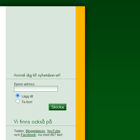
Epost adress:
Lägg till
Ta bort
Twitter,
Bloggplatsen
,
YouTube
och
Facebook
- nu med 867 fan!