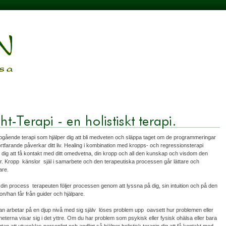
pgående terapi som hjälper dig att bli medveten och släppa taget om de programmeringar
rtfarande påverkar ditt liv. Healing i kombination med kropps- och regressionsterapi
r dig att få kontakt med ditt omedvetna, din kropp och all den kunskap och visdom den
er. Kropp  känslor  själ i samarbete och den terapeutiska processen går lättare och
are.
 din process  terapeuten följer processen genom att lyssna på dig, sin intuition och på den
hon/han får från guider och hjälpare.
n arbetar på en djup nivå med sig själv  löses problem upp  oavsett hur problemen eller
heterna visar sig i det yttre. Om du har problem som psykisk eller fysisk ohälsa eller bara