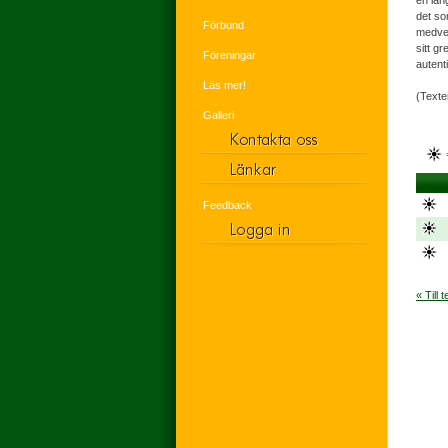
en län
det so
Förbund
medvet
sitt g
Föreningar
autenti
Läs mer!
(Texte
Galleri
Feedback
« Till 