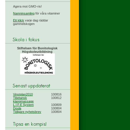
Agera mot GMO-ris!
Namninsamling
för våra vitaminer
Ett klick
varje dag räddar
gammelskogen
Stiftelsen för Bonitologisk
Högskoleutbildning
Vinstplan2010
100816
Tibetansk
100812
klangmassage
L.I.F.E System
100809
Doula
100804
Tidigare nyhetsbrev
100804