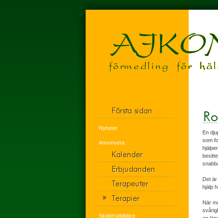
Nyheter
En dju
som fo
Annonsera
hjälpe
besitt
snabb
Det är
hjälp 
När ma
svårig
Skolor/utbildare