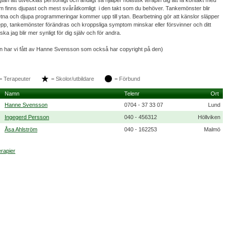
gtan att utvecklas personligt och andligt så hjälper holistisk terapin dig att få kontakt med
m finns djupast och mest svåråtkomligt  i den takt som du behöver. Tankemönster blir
na och djupa programmeringar kommer upp till ytan. Bearbetning gör att känslor släpper
repp, tankemönster förändras och kroppsliga symptom minskar eller försvinner och ditt
ska jag blir mer synligt för dig själv och för andra.
n har vi fått av Hanne Svensson som också har copyright på den)
= Terapeuter
= Skolor/utbildare
= Förbund
Namn
Telenr
Ort
Hanne Svensson
0704 - 37 33 07
Lund
Ingegerd Persson
040 - 456312
Höllviken
Åsa Ahlström
040 - 162253
Malmö
terapier