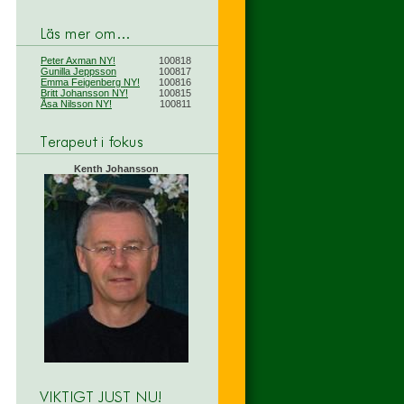
Peter Axman NY!
100818
Gunilla Jeppsson
100817
Emma Feigenberg NY!
100816
Britt Johansson NY!
100815
Åsa Nilsson NY!
100811
Kenth Johansson