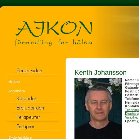
Kenth Johansson
Namn:
K
Nyheter
Företag
Gatuadr
Annonsera
Postnr:
Postort
Telefon
Hemsid
Kontakt
Techniq
Discharge
Varibilite
,
Epost:
k
Skolor/utbildare