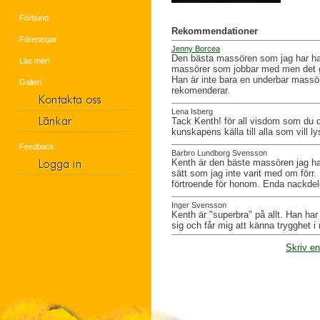
Förbund
Rekommendationer
Föreningar
Jenny Borcea
Den bästa massören som jag har haft
Läs mer!
massörer som jobbar med men det gö
Han är inte bara en underbar mass
Galleri
rekomenderar.
Lena Isberg
Tack Kenth! för all visdom som du d
kunskapens källa till alla som vill 
Feedback
Barbro Lundborg Svensson
Kenth är den bäste massören jag har
sätt som jag inte varit med om förr. 
förtroende för honom. Enda nackdelen
Inger Svensson
Kenth är "superbra" på allt. Han har
sig och får mig att känna trygghet i 
Skriv e