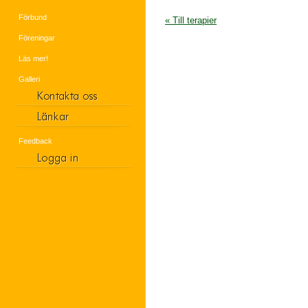
Förbund
« Till terapier
Föreningar
Läs mer!
Galleri
Feedback