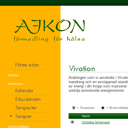
Nyheter
Andningen som vi använder i Vivati
inandning och en avslappnad utandn
Annonsera
av energi i din kropp som masserar d
urskilja annorlunda energimönster.
= Terapeuter
= Skolor/utbilda
Namn
Christina Schornack
Skolor/utbildare