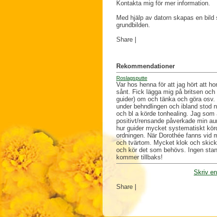
Kontakta mig för mer information.
Med hjälp av datorn skapas en bild
grundbilden.
Share
|
Rekommendationer
Roslagsputte
Var hos henna för att jag hört att 
sånt. Fick lägga mig på britsen och f
guider) om och tänka och göra osv.
under behndlingen och ibland stod n
och bl a körde tonhealing. Jag som 
positivt/rensande påverkade min aur
hur guider mycket systematiskt körde
ordningen. När Dorothée fanns vid mi
och tvärtom. Mycket klok och skickl
och kör det som behövs. Ingen stan
kommer tillbaks!
Skriv e
Share
|