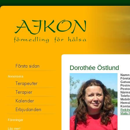
Dorothée Östlund
Namn
Annonsera
Föret
Gatua
Postn
Posto
Närmst
Telef
Mobil
Hems
Konta
Reikih
Maila 
Föreningar
Läs mer!