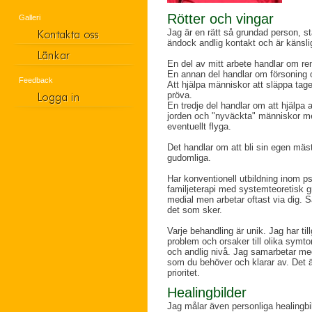
Rötter och vingar
Galleri
Jag är en rätt så grundad person, s
ändock andlig kontakt och är känslig
En del av mitt arbete handlar om re
En annan del handlar om försoning 
Feedback
Att hjälpa människor att släppa tage
pröva.
En tredje del handlar om att hjälpa 
jorden och "nyväckta" människor me
eventuellt flyga.
Det handlar om att bli sin egen mäs
gudomliga.
Har konventionell utbildning inom 
familjeterapi med systemteoretisk gr
medial men arbetar oftast via dig. S
det som sker.
Varje behandling är unik. Jag har til
problem och orsaker till olika symt
och andlig nivå. Jag samarbetar med 
som du behöver och klarar av. Det är
prioritet.
Healingbilder
Jag målar även personliga healingbil