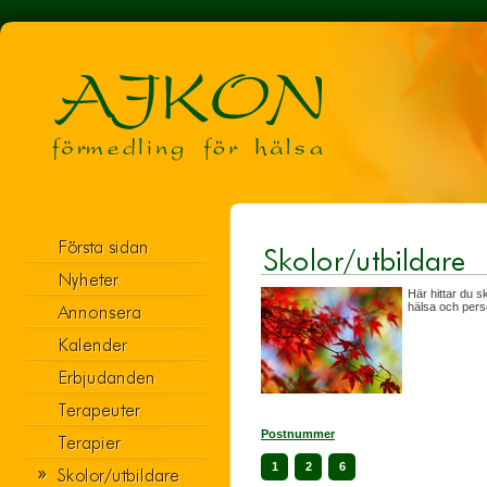
Här hittar du s
hälsa och perso
Postnummer
1
2
6