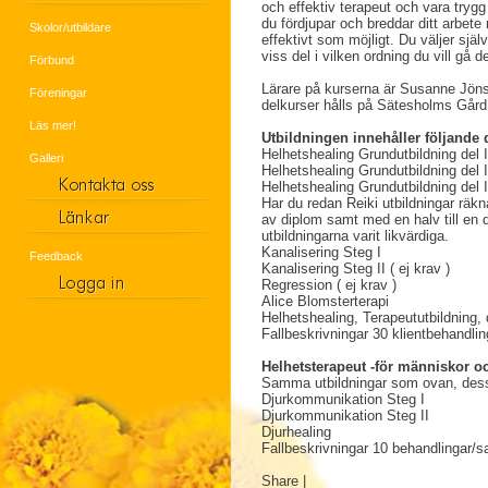
och effektiv terapeut och vara trygg
du fördjupar och breddar ditt arbete me
Skolor/utbildare
effektivt som möjligt. Du väljer själv 
viss del i vilken ordning du vill gå 
Förbund
Lärare på kurserna är Susanne Jön
Föreningar
delkurser hålls på Sätesholms Gård 
Läs mer!
Utbildningen innehåller följande 
Helhetshealing Grundutbildning 
Galleri
Helhetshealing Grundutbildning 
Helhetshealing Grundutbildning del 
Har du redan Reiki utbildningar räk
av diplom samt med en halv till en 
utbildningarna varit likvärdiga.
Kanalisering Steg I
Feedback
Kanalisering Steg II ( ej krav 
Regression ( e
Alice Blomsterterapi
Helhetshealing, Terapeututbildning, de
Fallbeskrivningar 30 klientbehand
Helhetsterapeut -
för människor oc
Samma utbildningar som ovan, dess
Djurkommunikation Steg I
Djurkommunikation
Djurh
Fallbeskrivningar 10 behandlingar/s
Share
|