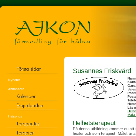
Susannes Friskvård
Nam
Nyheter
Kont
Gatu
Annonsera
Säte
Post
Post
Tele
Hems
Läs m
Helhe
Maila
Hälsohus
Helhetsterapeut
På denna utbildning kommer du att 
healer och som terapeut. Målet är at