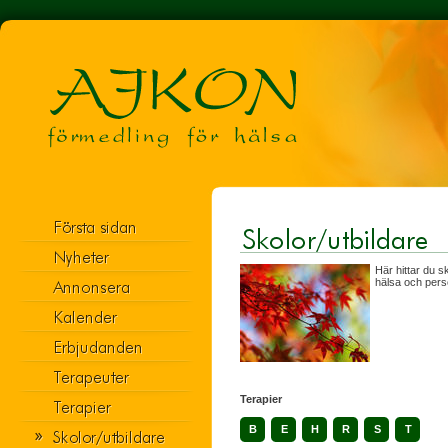
Här hittar du s
hälsa och perso
Terapier
B
E
H
R
S
T