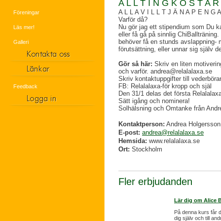
A L L T I N G K O S T A 
A L L A V I L L T J Ä N A P E N G A
Föreningar
Varför då?
Nu gör jag ett stipendium som Du 
Läs mer!
eller få gå på sinnlig ChiBallträni
behöver få en stunds avslappning-
Galleri
förutsättning, eller unnar sig själv 
Gör så här:
Skriv en liten motiveri
och varför.
andrea@relalalaxa.se
Skriv kontaktuppgifter till vederbör
FB: Relalalaxa-för kropp och själ
Feedback
Den 31/1 delas det första Relalalaxa
Sätt igång och nominera!
Solhälsning och Omtanke från Andr
Kontaktperson:
Andrea Holgersson
E-post:
andrea@relalalaxa.se
Hemsida:
www.relalalaxa.se
Ort:
Stockholm
Fler erbjudanden
Lär dig om Alice 
På denna kurs får d
dig själv och till an