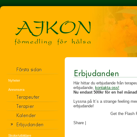
Nyheter
Här hittar du erbjudande från terapeu
erbjudande,
kontakta oss!
Annonsera
Nu endast 500kr för en hel månad
Lyssna på It´s a strange feeling m
erbjudande!
Get the Flash P
Share
|
Skolor/utbildare