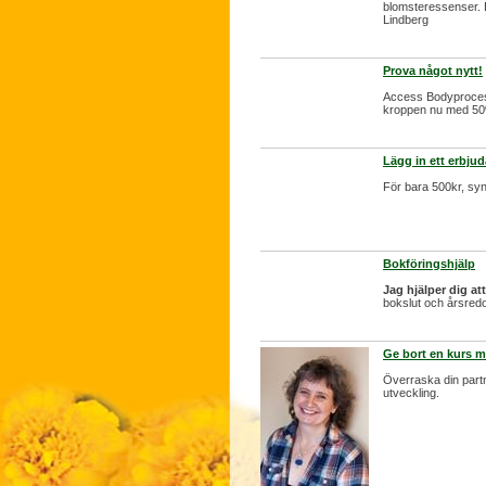
blomsteressenser. B
Lindberg
Prova något nytt!
Access Bodyprocesse
kroppen nu med 50
Lägg in ett erbju
För bara 500kr, sy
Bokföringshjälp
Jag hjälper dig at
bokslut och årsredo
Ge bort en kurs 
Överraska din partn
utveckling.