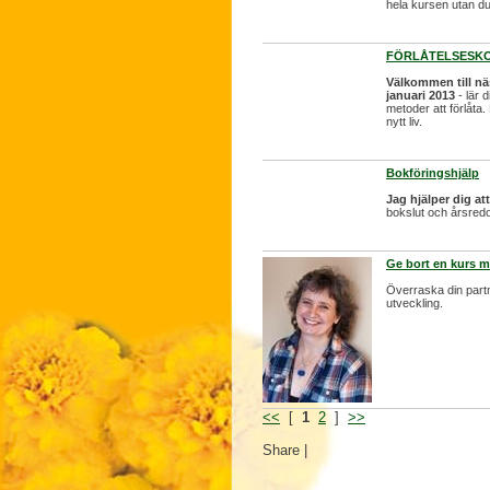
hela kursen utan du v
FÖRLÅTELSESKOL
Välkommen till n
januari 2013
- lär 
metoder att förlåta
nytt liv.
Bokföringshjälp
Jag hjälper dig at
bokslut och årsredo
Ge bort en kurs 
Överraska din partn
utveckling.
<<
[
1
2
]
>>
Share
|