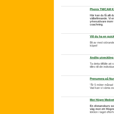
Phenix TM/CAM Kl
Här kan du få allt d
välbefinnande. Vi e
yrkesutövare inom v
coachning.
Vill du ha en quic
Bli av med störand
köpet!
Andlig utvecklin
Ta detta tillfälle at
tilltro till din indi
Prenumera på Num
"År 5 möter månad 5 
Vad kan vi vänta o
Mot Högre Medve
En distanskurs so
väg mot ett Högr
lektion i taget efte