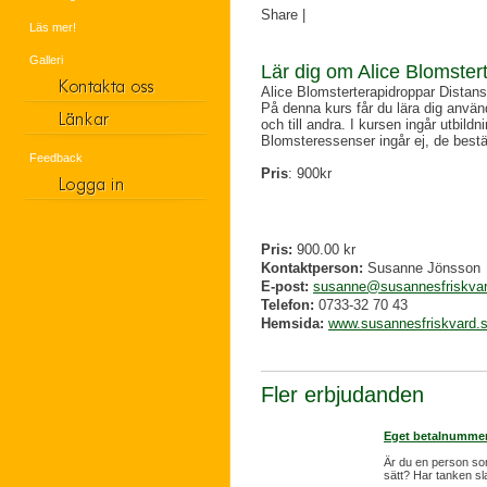
Share
|
Läs mer!
Galleri
Lär dig om Alice Blomster
Alice Blomsterterapidroppar Distans
På denna kurs får du lära dig använ
och till andra. I kursen ingår utbil
Blomsteressenser ingår ej, de bestäl
Feedback
Pris
: 900kr
Pris:
900.00 kr
Kontaktperson:
Susanne Jönsson
E-post:
susanne@susannesfriskvar
Telefon:
0733-32 70 43
Hemsida:
www.susannesfriskvard.
Fler erbjudanden
Eget betalnumme
Är du en person som 
sätt? Har tanken sla