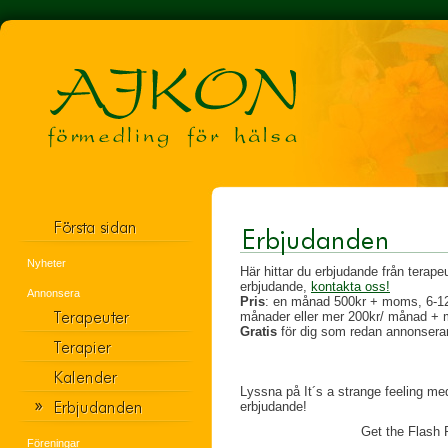
Nyheter
Här hittar du erbjudande från terapeu
erbjudande,
kontakta oss!
Annonsera
Pris
: en månad 500kr + moms, 6-1
månader eller mer 200kr/ månad +
Gratis
för dig som redan annonserar 
Lyssna på It´s a strange feeling m
erbjudande!
Get the Flash P
Föreningar