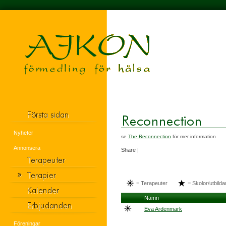
Nyheter
se
The Reconnection
för mer information
Annonsera
Share
|
= Terapeuter
= Skolor/utbilda
Namn
Eva Ardenmark
Föreningar