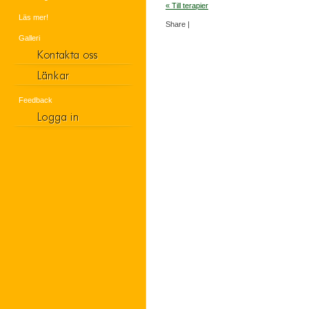
« Till terapier
Läs mer!
Share
|
Galleri
Feedback