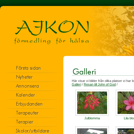
Här visar vi bilder från olika platser vi har
Galleri
/
Resan till John of God
/
Julblomma
Lila b