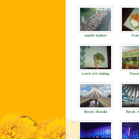
utanför butiken
Fruk
Lunch och middag
Pous
Besök i Brasilia
Besök i B