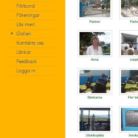
Parken
Park
Anna
sopp
Bänkarna
Fler b
Utskiksplats
Invoka