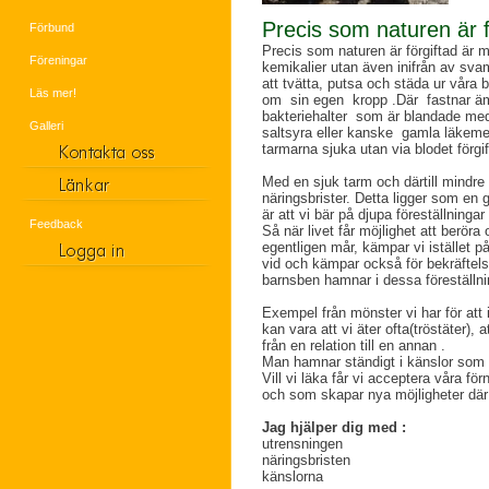
Precis som naturen är f
Förbund
Precis som naturen är förgiftad är m
Föreningar
kemikalier utan även inifrån av sva
att tvätta, putsa och städa ur våra 
Läs mer!
om sin egen kropp .Där fastnar ä
bakteriehalter som är blandade med
Galleri
saltsyra eller kanske gamla läkemed
tarmarna sjuka utan via blodet förgi
Med en sjuk tarm och därtill mindre
näringsbrister. Detta ligger som e
är att vi bär på djupa föreställninga
Feedback
Så när livet får möjlighet att beröra 
egentligen mår, kämpar vi istället på 
vid och kämpar också för bekräftelse 
barnsben hamnar i dessa föreställni
Exempel från mönster vi har för att 
kan vara att vi äter ofta(tröstäter), a
från en relation till en annan .
Man hamnar ständigt i känslor som 
Vill vi läka får vi acceptera våra fö
och som skapar nya möjligheter där 
Jag hjälper dig med :
utrensningen
näringsbristen
känslorna