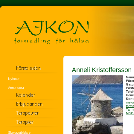
Anneli Kristoffersson
Nam
Nyheter
Före
Gatu
Annonsera
Post
Tele
Hems
Kont
metod
tarms
Tarms
Maila
Skolor/utbildare