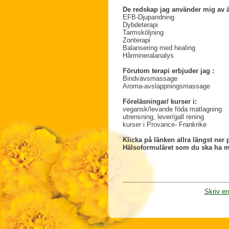
De redskap jag använder mig av ä
EFB-Djupandning
Dybdeterapi
Tarmsköljning
Zonterapi
Balansering med healing
Hårmineralanalys
Förutom terapi erbjuder jag :
Bindvävsmassage
Aroma-avslappningsmassage
Föreläsningar/ kurser i:
vegansk/levande föda matlagning
utrensning, lever/gall rening
kurser i Provance- Frankrike
Klicka på länken
allra längst ner 
Hälsoformuläret som du ska ha me
Skriv e