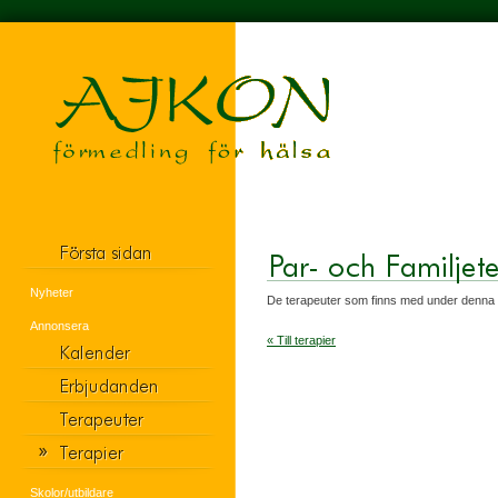
Nyheter
De terapeuter som finns med under denna r
Annonsera
« Till terapier
Skolor/utbildare