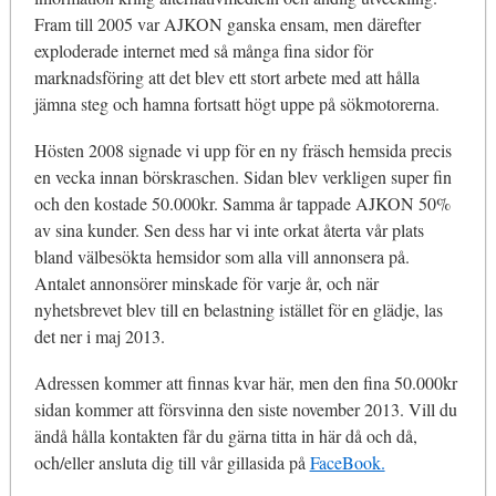
Fram till 2005 var AJKON ganska ensam, men därefter
exploderade internet med så många fina sidor för
marknadsföring att det blev ett stort arbete med att hålla
jämna steg och hamna fortsatt högt uppe på sökmotorerna.
Hösten 2008 signade vi upp för en ny fräsch hemsida precis
en vecka innan börskraschen. Sidan blev verkligen super fin
och den kostade 50.000kr. Samma år tappade AJKON 50%
av sina kunder. Sen dess har vi inte orkat återta vår plats
bland välbesökta hemsidor som alla vill annonsera på.
Antalet annonsörer minskade för varje år, och när
nyhetsbrevet blev till en belastning istället för en glädje, las
det ner i maj 2013.
Adressen kommer att finnas kvar här, men den fina 50.000kr
sidan kommer att försvinna den siste november 2013. Vill du
ändå hålla kontakten får du gärna titta in här då och då,
och/eller ansluta dig till vår gillasida på
FaceBook.