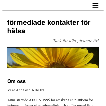
HEM
BLOGG
förmedlade kontakter för
FOTOGALLERI
hälsa
OM ANNA & AJKON
Tack för alla givande år!
LÄNKAR
KONTAKTA
Om oss
Vi är Anna och AJKON.
Anna startade AJKON 1995 för att skapa en plattform för
information kring alternativmedicin och andlig utveckling.