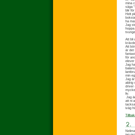
mina c
säga ”
blir för
Helt p
boksta
ha mas
Jag st
hoppa…
tvunge
Att bli
krävde
Att bör
är det
fantas
för an
elever 
Jag ha
balanse
lantbru
min eg
Jag är
aldrig
driver
mycket
liv.
Jag är
att ni 
tacksa
iväg h
Tillbak
Nelima
jag pr