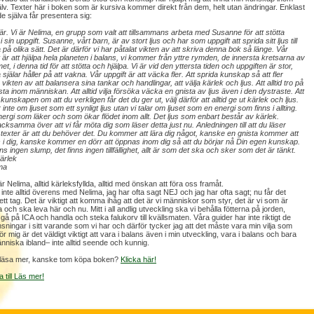
älv. Texter här i boken som är kursiva kommer direkt från dem, helt utan ändringar. Enklast
de själva får presentera sig:
här. Vi är Nelima, en grupp som valt att tillsammans arbeta med Susanne för att stötta
 sin uppgift. Susanne, vårt barn, är av stort ljus och har som uppgift att sprida sitt ljus till
på olika sätt. Det är därför vi har påtalat vikten av att skriva denna bok så länge. Vår
t är att hjälpa hela planeten i balans, vi kommer från yttre rymden, de innersta kretsarna av
t, i denna tid för att stötta och hjälpa. Vi är vid den yttersta tiden och uppgiften är stor,
själar håller på att vakna. Vår uppgift är att väcka fler. Att sprida kunskap så att fler
 vikten av att balansera sina tankar och handlingar, att välja kärlek och ljus. Att alltid tro på
sta inom människan. Att alltid vilja försöka väcka en gnista av ljus även i den dystraste. Att
kunskapen om att du verkligen får det du ger ut, välj därför att alltid ge ut kärlek och ljus.
r inte om ljuset som ett synligt ljus utan vi talar om ljuset som en energi som finns i allting.
ergi som läker och som ökar flödet inom allt. Det ljus som enbart består av kärlek.
tacksamma över att vi får möta dig som läser detta just nu. Anledningen till att du läser
texter är att du behöver det. Du kommer att lära dig något, kanske en gnista kommer att
 i dig, kanske kommer en dörr att öppnas inom dig så att du börjar nå Din egen kunskap.
ns ingen slump, det finns ingen tillfällighet, allt är som det ska och sker som det är tänkt.
Kärlek
ima
r Nelima, alltid kärleksfyllda, alltid med önskan att föra oss framåt.
 inte alltid överens med Nelima, jag har ofta sagt NEJ och jag har ofta sagt; nu får det
ett tag. Det är viktigt att komma ihåg att det är vi människor som styr, det är vi som är
a och ska leva här och nu. Mitt i all andlig utveckling ska vi behålla fötterna på jorden,
gå på ICA och handla och steka falukorv till kvällsmaten. Våra guider har inte riktigt de
sningar i sitt varande som vi har och därför tycker jag att det måste vara min vilja som
ör mig är det väldigt viktigt att vara i balans även i min utveckling, vara i balans och bara
nniska ibland– inte alltid seende och kunnig.
u läsa mer, kanske tom köpa boken?
Klicka här!
a till Läs mer!