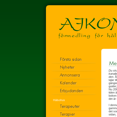
Du ska
kanali
den.
År
talar t
gånger
guider
Nu 200
tiden 
boken 
det är
Hälsohus
I denn
gammalt
det so
sidan,