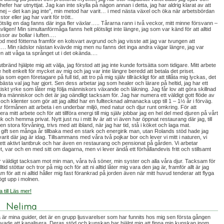
hefer har utnyttjat. Jag kan inte skylla på någon annan i detta, jag har aldrig klarat av att
nej – det kan jag inte”, min metod har varit… i med nästa växel och öka när arbetsbördan
 stor eller jag har varit för trött..
lötslig en dag fanns där inga fler växlar….. Tårarna rann i två veckor, mitt minne försvann –
vligen! Min simultanförmåga fanns helt plötsligt inte längre, jag som var känd för att alltid
sor av bollar i luften….
od med fötterna framför en kolsvart avgrund och jag visste att jag var tvungen att
. Min rädslor nästan kvävde mig men nu fanns det inga andra vägar längre, jag var
n att våga ta språnget ut i det okända….
 utbränd hjälpte mig att välja, jag förstod att jag inte kunde fortsätta som tidigare. Mitt arbete
 helt enkelt för mycket av mig och jag var inte längre beredd att betala det priset.
ja som egen företagare på full tid, att tro på mig själv tillräckligt för att tillåta mig lyckas, det
 bästa val jag har gjort. Sen dess arbetar jag som healer och lärare på heltid, jag har ett
tiskt yrke som låter mig följa människors växande och läkning. Jag får lov att göra skillnad
dra människor och det är jag oändligt tacksam för. Jag har numera ett väldigt gott flöde av
och klienter som gör att jag alltid har en fulltecknad almanacka upp till 1 – 1½ år i förväg.
r förmånen att arbeta i en underbar miljö, med natur och djur runt omkring. För att
ra mitt arbete och för att tillföra energi till mig själv jobbar jag en hel del med djuren på vårt
k och hemma privat. Nytt just nu i mitt liv är att vi även har öppnat restaurang där jag, till
en stora förvåning, trivs med att ibland, när jag har tid, stå i köket och laga mat.
 gift sen många år tillbaka med en stark och energirik man, utan Rolands stöd hade jag
 varit där jag är idag. Tillsammans med våra två pojkar bor och lever vi mitt i naturen, vi
 ett aktivt lantbruk och har även en restaurang och pensionat på gården. Vi arbetar
, var och en med sitt om dagarna, men vi lever ändå ett förhållandevis fritt och stillsamt
 väldigt tacksam mot min man, våra två söner, min syster och alla våra djur. Tacksam för
alltid stöttar och tror på mig och för att ni alltid låter mig vara den jag är, framför allt är jag
m för att ni alltid håller mig fast förankrad på jorden även när mitt huvud tenderar att flyga
ögt upp i molnen.
a till Läs mer!
 är mina guider, det är en grupp ljusvarelser som har funnits hos mig sen första gången
ovade att kanalisera. Deras stöd och kunskap har hjälpt mig att finna min kunskap inom