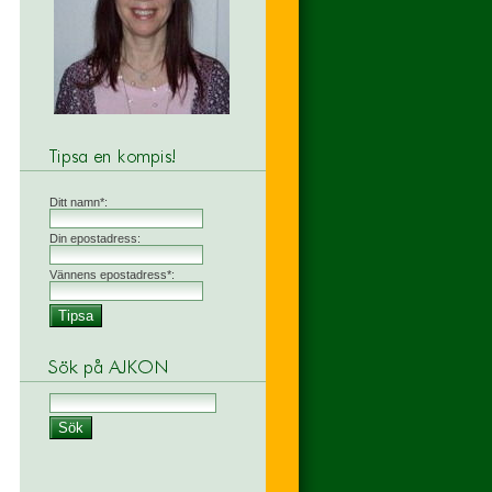
Ditt namn*:
Din epostadress:
Vännens epostadress*: