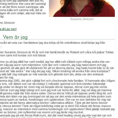
g så som jag uppfattar den just nu,
nning behöver inte vara din sanning!
r att det finns tusen sanningar, alla
mma källa och samma mål, det är
gen dit som skiljer, alla kan hitta sin
äg.
Susanne Jönsson
ne Jönsson
a till Läs mer!
 svårt att veta var i berättelsen jag ska börja så för enkelhetens skull börjar jag från
n…
ter Susanne Jönsson är 45 år och min familj består av Roland och våra två pojkar Tobias
mon samt två hundar och två hästar.
nns nu att jag alltid har varit medial, jag har alltid sett sådant som många andra inte ser.
ten såg jag auror runt människor, runt djur och i naturen, jag såg naturväsen och jag
givetvis att alla gick till vårbäcken för att se älvorna dansa. Jag hade hunnit fylla 12 år när
stod att ”alla andra ” inte såg det jag såg. Vilken tonåring vill avvika från sina kompisar?
ag ialla fall! Jag stängde av mitt seende och glömde bort det, detta var den enklaste
gen för mig.
mma dog 1991, det gick väldigt fort och chockerade hela familjen. Vi hamnade alla i någon
v kris, vår äldste son var då endast 2 månader gammal och livet kändes fullsändigt
igt under en längre tid. Inom mig så började dörrar öppnas, dörrar som jag inte visste
 dörrar som jag tidigt stängt och som jag trott var borta för alltid. Jag vet idag att mamma
 till ganska rejält där från andra sidan. Dessa dörrar höll på att öppnas under lång tid, och
hela den tiden var jag övertygad om att jag var den enda människan på hela jorden som
enna typen av tankar, funderingar och upplevelser. Det var en stor befrielse för mig när
ptäckte att det fanns alternativa böcker i alternativa affärer. Tänk att det fanns böcker
a i dessa ämnen! Tänk att något bokförlag velat ge ut dem! Då måste det finnas massor
g, massor av människor med samma funderingar och upplevelser! Med glädje slukade jag
r av böcker, min nyfikenhet var enorm och jag lärde mig mycket.
amnade jag på min första Reiki kurs, det där med healing visste jag inte vad det var och