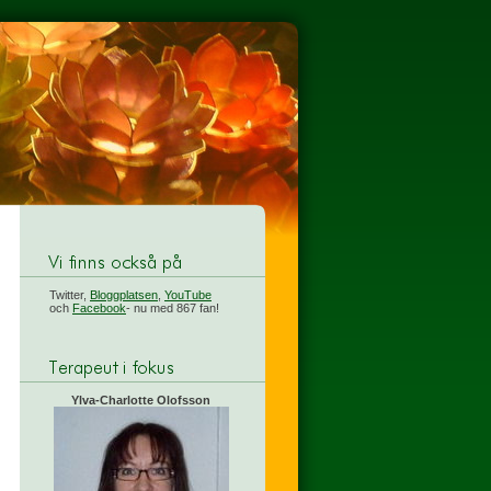
Twitter,
Bloggplatsen
,
YouTube
och
Facebook
- nu med 867 fan!
Ylva-Charlotte Olofsson