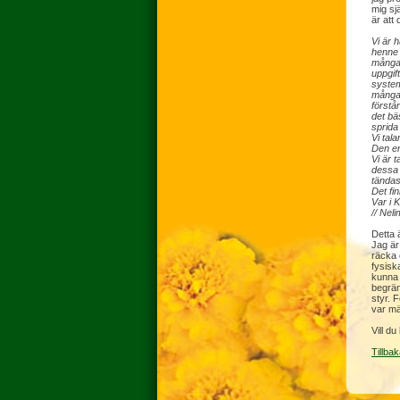
mig sj
är att 
Vi är 
henne i
många 
uppgif
systeme
många 
förstår
det bä
sprida 
Vi tala
Den en
Vi är 
dessa 
tändas
Det fin
Var i 
// Nel
Detta ä
Jag är
räcka 
fysisk
kunna 
begrän
styr. F
var mä
Vill d
Tillbak