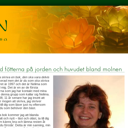
 skriva en bok, den ska vara delvis
serad men det är du som ska skriva
et är 1997 och det är Nelima som
ill mig. Det är en av de första
na som jag har kontakt med mina
, denna grupp som kallar sig Nelima.
8, 11 år senare har jag insett att
är mogen att skriva, jag skriver
till dig som läser just nu eftersom
 du som behöver den bäst.
a bok kommer jag att blanda
 och nytt – läst och oläst, ta till dig
m känns bra och lämna resten åt
 du förstår: Detta är min sanning, min