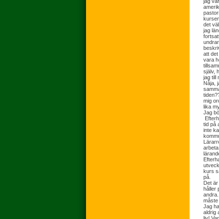
jag va
amerik
pastor
kursen
det väl
jag län
fortsa
undrar
beskri
att det
vara h
tillsa
själv,
jag ti
Nåja, 
samma 
tiden?
mig or
lika my
Jag bö
Efterh
tid på
inte ka
kommun
Lärarr
arbeta
lärand
Efterh
utveck
kurs s
på.
Det är
håller 
andra.
måste 
Jag ha
aldrig 
liv! V