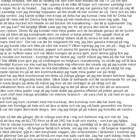
r väldigt skeptisk. Min bild av healing var den som man enklast får via TV. Du vet den
anska pastorn som trycker folk i panna så de trillar till höger och vänster samtidigt som
n säger Nu är du healad… Jag ska villigt erkänna att jag var ganska full i skratt på väg till
 samtidigt som jag innerligt hoppades att det skulle bli mer seriöst än så. Tack och lov blev
digt seriöst. Jag kände tydligt i min kropp att detta har jag kunnat i hela mitt liv! Detta har
gtat till i hela mitt liv! Denna helg blev börja på min medvetna resa inom mig själv. Jag
tte att läsa mycket och hittade en del böcker om kanalisering – det lät ju spännande! Jag
 om jag kan? Vid lämpligt tillfälle satte jag mig ner för att prova den teknik som var
ven i boken. Direkt får jag kontakt med mina guider och de berättade genast att de tyckte
 var på tiden att jag kontaktade dem, nu måste vi börja arbeta! ” Din uppgift i livet är att
ealer och att vara lärare i andlig utveckling! Vidare skall du skriva en bok om detta
mmans med oss” Det här var lite för magstarkt för mig, jag blev ganska irriterad på mig
 hur jag kunde sitta och hitta på sånt här trams?! Vilken egotripp jag var ute på – lägg av! Sa
ll mig själv och la undan böcker, papper och penna för ganska lång tid framöver.
jag är av nyfiken natur och var tillsist tvungen att prova igen, även denna gång fick jag
resultat och besked – konstigt det här tänkte jag, varför måste jag hitta på det här hela
? När tillfälle kom gick jag så småningom en helgkurs i kanalisering, nu skulle jag väl få lära
dentligt! Kursen var inte vad jag förväntade mig eftersom det visade sig att jag kunde minst
cket som läraren. Det blev en bra bekräftelse i alla fall och det var väl så viktigt för mig.
rjade nästan tro på att den kommunikation jag hade mina guider var på riktigt.
and har jag blivit överbevisad om detta så många gånger att jag inte längre behöver lägga
 att tvivla och ifrågasätta hela tiden. Vilket både är befriande och lite skrämmande för om jag
n tvivla längre på detta då måste jag inse att det verkligen är på riktigt och att
ikationen finns och är sann, då måste jag ta det på allvar och ta min del av ansvaret.
ollen som mina guider sagt att jag hade dolde jag ganska effektivt på jobbet genom att
 som chef med många anställda i en intensiv bransch – att vara chef är väl med en typ av
e tyckte jag.
and som jag kom i kontakt med min kunskap, den kunskap som alla har inom sig,
lade min förmåga att hela och att lära ut detta och när jag väl hade genomfört min första
å var det ingen återvändo längre, den väg jag börjat gå på måste jag fortsätta att vandra
 inte så lätt alla gånger, det är många som drar i mig och behöver mig och min tid. Jag
på att lära mig att ALLTID först se till att JAG har kraft och styrka – sen kan jag hjälpa
 Det är nästan komiskt hur svårt detta är att lära sig, samtidigt så är det ju självklart…. Jag
ta hand om mig – då fungerar familj och arbete, om jag inte orkar – då fungerar ingenting!
r blivit utbränd, gått in i den beryktade väggen, den erfarenheten ( lärdomen ) kommer jag
att glömma! Det går inte att förstå om man inte själv varit där. Jag har varit duktig i hela mitt
arit duktig på jobbet och presterat mycket, jag har stor kapacitet vilket både jag själv och