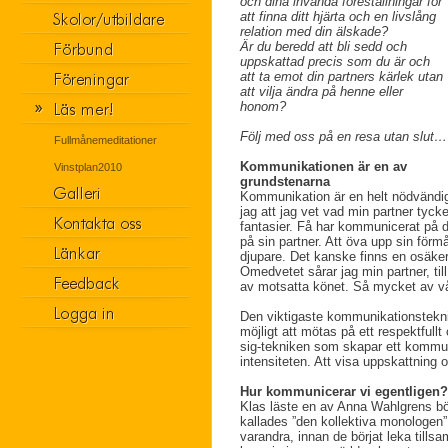
och dina invanda föreställningar för
att finna ditt hjärta och en livslång
relation med din älskade?
Är du beredd att bli sedd och
uppskattad precis som du är och
att ta emot din partners kärlek utan
att vilja ändra på henne eller
honom?
Följ med oss på en resa utan slut…
Fullmånemeditationer
Kommunikationen är en av
Vinstplan2010
grundstenarna
Kommunikation är en helt nödvändig d
jag att jag vet vad min partner tycke
fantasier. Få har kommunicerat på dj
på sin partner. Att öva upp sin för
djupare. Det kanske finns en osäker
Omedvetet sårar jag min partner, til
av motsatta könet. Så mycket av vårt 
Den viktigaste kommunikationstekni
möjligt att mötas på ett respektful
sig-tekniken som skapar ett kommuni
intensiteten. Att visa uppskattning 
Hur kommunicerar vi egentligen?
Klas läste en av Anna Wahlgrens b
kallades ”den kollektiva monologen”
varandra, innan de börjat leka till