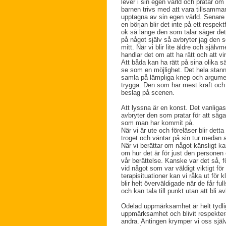
lever i sin egen värld och pratar 
barnen trivs med att vara tillsamman
upptagna av sin egen värld. Senare l
en början blir det inte på ett respe
ok så länge den som talar säger de
på något själv så avbryter jag den 
mitt. När vi blir lite äldre och själ
handlar det om att ha rätt och att vi
Att båda kan ha rätt på sina olika s
se som en möjlighet. Det hela stann
samla på lämpliga knep och argumen
trygga. Den som har mest kraft oc
beslag på scenen.
Att lyssna är en konst. Det vanligas
avbryter den som pratar för att säga 
som man har kommit på.
När vi är ute och föreläser blir dett
troget och väntar på sin tur medan 
När vi berättar om något känsligt k
om hur det är för just den personen o
vår berättelse. Kanske var det så, f
vid något som var väldigt viktigt fö
terapisituationer kan vi råka ut för 
blir helt överväldigade när de får f
och kan tala till punkt utan att bli a
Odelad uppmärksamhet är helt tydligt
uppmärksamhet och blivit respekterad
andra. Antingen krymper vi oss själv