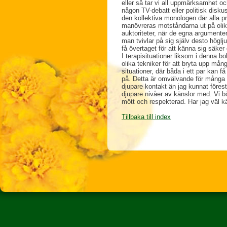
eller så tar vi all uppmärksamhet oc
någon TV-debatt eller politisk diskus
den kollektiva monologen där alla pr
manövreras motståndarna ut på olika 
auktoriteter, när de egna argumenten
man tvivlar på sig själv desto hög
få övertaget för att känna sig säker
I terapisituationer liksom i denna b
olika tekniker för att bryta upp mån
situationer, där båda i ett par kan f
på. Detta är omvälvande för många o
djupare kontakt än jag kunnat före
djupare nivåer av känslor med. Vi bör
mött och respekterad. Har jag väl kän
Tillbaka till index