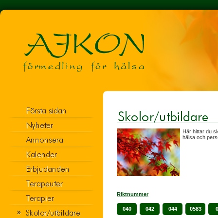
Här hittar du s
hälsa och perso
Riktnummer
040
042
044
0583