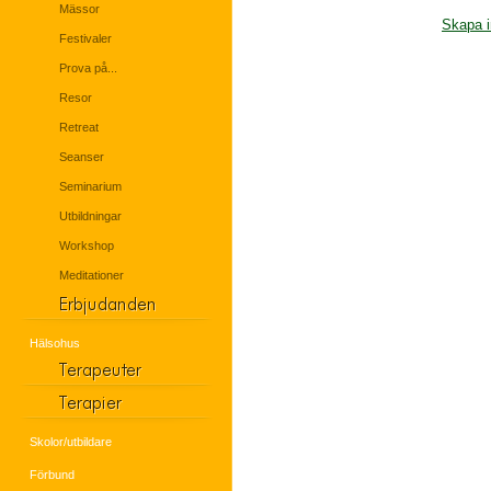
Mässor
Skapa i
Festivaler
Prova på...
Resor
Retreat
Seanser
Seminarium
Utbildningar
Workshop
Meditationer
Hälsohus
Skolor/utbildare
Förbund