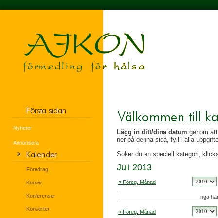
Nyheter
Lägg in ditt/dina datum
genom att 
ner på denna sida, fyll i alla uppgif
Annonsera
Söker du en speciell kategori, klicka
Juli 2013
Föredrag
« Föreg. Månad
Kurser
Konferenser
Inga hän
Konserter
« Föreg. Månad