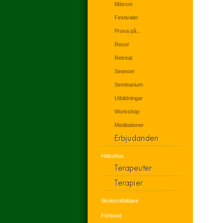
Mässor
Festivaler
Prova på...
Resor
Retreat
Seanser
Seminarium
Utbildningar
Workshop
Meditationer
Hälsohus
Skolor/utbildare
Förbund