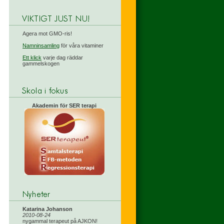
Agera mot GMO-ris!
Namninsamling
för våra vitaminer
Ett klick
varje dag räddar
gammelskogen
Akademin för SER terapi
Katarina Johanson
2010-08-24
nygammal terapeut på AJKON!