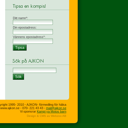
Ditt namn*:
Din epostadress:
Vännens epostadress*:
right 1995- 2010 - AJKON- förmedling för hälsa
www.ajkon.se - 070- 221 43 43 -
mail@ajkon.se
Vi sponsrar
Kampi ya Motos barn
Design & CMS av Webzoo AB