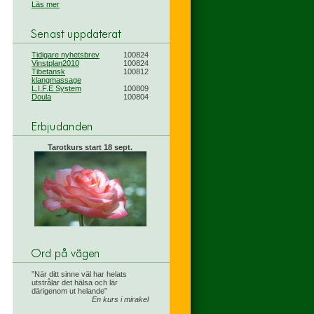
Läs mer
Tidigare nyhetsbrev
100824
Vinstplan2010
100824
Tibetansk
100812
klangmassage
L.I.F.E System
100809
Doula
100804
Tarotkurs start 18 sept.
När ditt sinne väl har helats
utstrålar det hälsa och lär
därigenom ut helande
En kurs i mirakel