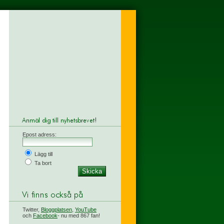
Epost adress:
Lägg till
Ta bort
Twitter,
Bloggplatsen
,
YouTube
och
Facebook
- nu med 867 fan!