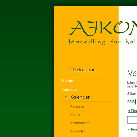
Nyheter
Lägg 
sida, f
Annonsera
Söker 
Maj
Föredrag
« För
Kurser
Konferenser
« För
Konserter