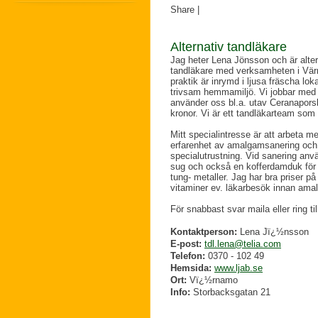
Share
|
Alternativ tandläkare
Jag heter Lena Jönsson och är alter
tandläkare med verksamheten i Vä
praktik är inrymd i ljusa fräscha loka
trivsam hemmamiljö. Vi jobbar med 
använder oss bl.a. utav Ceranaporslin
kronor. Vi är ett tandläkarteam som
Mitt specialintresse är att arbeta 
erfarenhet av amalgamsanering och m
specialutrustning. Vid sanering anv
sug och också en kofferdamduk för at
tung- metaller. Jag har bra priser 
vitaminer ev. läkarbesök innan ama
För snabbast svar maila eller ring til
Kontaktperson:
Lena Jï¿½nsson
E-post:
tdl.lena@telia.com
Telefon:
0370 - 102 49
Hemsida:
www.ljab.se
Ort:
Vï¿½rnamo
Info:
Storbacksgatan 21